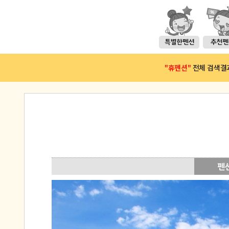
"휴펜션"
전체 검색결과(