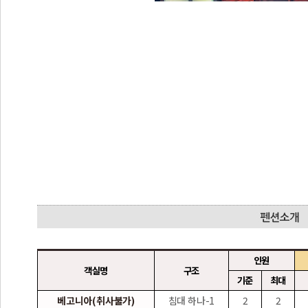
인원
객실명
구조
기준
최대
베고니아(취사불가)
침대 하나-1
2
2