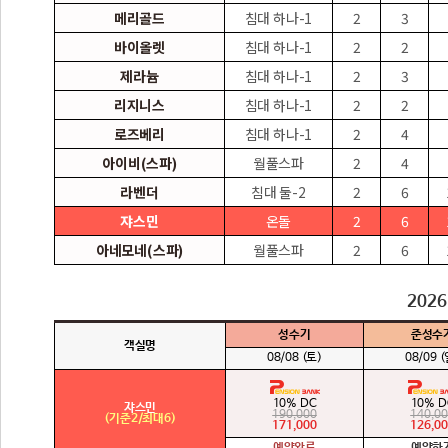
메리골드
침대 하나-1
2
3
바이올렛
침대 하나-1
2
2
제라늄
침대 하나-1
2
3
리지니스
침대 하나-1
2
2
로즈베리
침대 하나-1
2
4
아이비(스파)
월풀스파
2
4
라벤더
침대 둘-2
2
6
쟈스민
온돌
2
6
아네모네(스파)
월풀스파
2
6