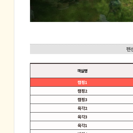
객실명
캠핑1
캠핑2
캠핑3
육각2
육각3
육각1