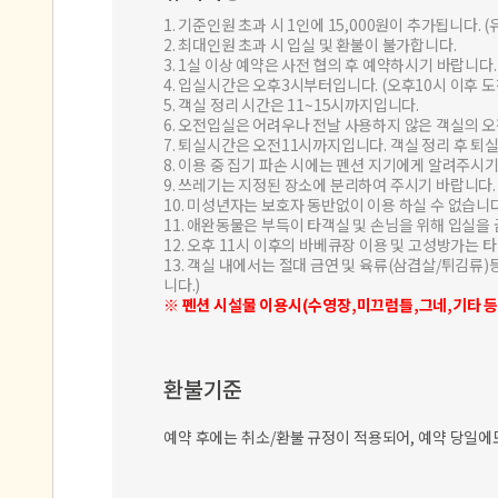
1. 기준인원 초과 시 1인에 15,000원이 추가됩니다. 
2. 최대인원 초과 시 입실 및 환불이 불가합니다.
3. 1실 이상 예약은 사전 협의 후 예약하시기 바랍니다.
4. 입실시간은 오후3시부터입니다. (오후10시 이후 
5. 객실 정리 시간은 11~15시까지입니다.
6. 오전입실은 어려우나 전날 사용하지 않은 객실의 오
7. 퇴실시간은 오전11시까지입니다. 객실 정리 후 퇴
8. 이용 중 집기 파손 시에는 펜션 지기에게 알려주시기
9. 쓰레기는 지정된 장소에 분리하여 주시기 바랍니다.
10. 미성년자는 보호자 동반없이 이용 하실 수 없습니다
11. 애완동물은 부득이 타객실 및 손님을 위해 입실을
12. 오후 11시 이후의 바베큐장 이용 및 고성방가는
13. 객실 내에서는 절대 금연 및 육류(삼겹살/튀김류
니다.)
※ 펜션 시설물 이용시(수영장,미끄럼틀,그네,기타 등
환불기준
예약 후에는 취소/환불 규정이 적용되어, 예약 당일에