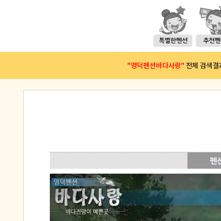
"영덕펜션바다사랑"
전체 검색결과(