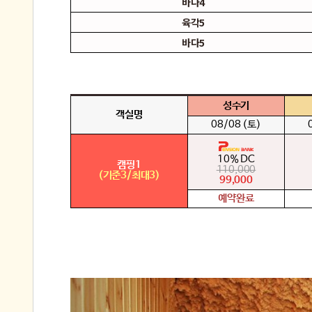
바다4
육각5
바다5