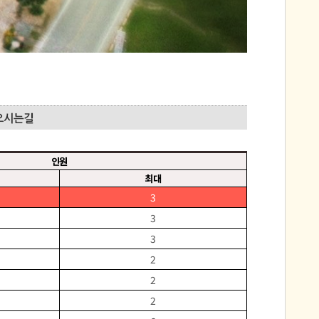
인원
최대
3
3
3
2
2
2