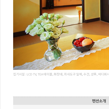
집기시설 : LCD TV, TEA 테이블, 화장대, 취사도구 일체, 수건, 샴푸, 바