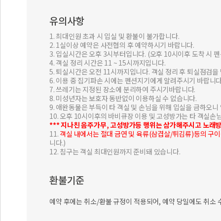
유의사항
1. 최대인원 초과 시 입실 및 환불이 불가합니다.
2. 1실이상 예약은 사전협의 후 예약하시기 바랍니다.
3. 입실시간은 오후 3시부터입니다. (오후 10시이후 도착 시
4. 객실 정리 시간은 11 ~ 15시까지입니다.
5. 퇴실시간은 오전 11시까지입니다. 객실 정리 후 퇴실점검을
6. 이용 중 집기파손 시에는 펜션지기에게 알려주시기 바랍니다
7. 쓰레기는 지정된 장소에 분리하여 주시기바랍니다.
8. 미성년자는 보호자 동반없이 이용하실 수 없습니다.
9. 애완동물은 부득이 타 객실 및 손님을 위해 입실을 금하오니
10. 오후 10시이후의 바비큐장 이용 및 고성방가는 타 객실
*** 지나친 음주가무, 고성방가등 행위는 삼가해주시고 노래
11.
객실 내에서는 절대 금연 및 육류(삼겹살/튀김류)등의 구
니다.)
12. 침구는 객실 최대인원까지 준비돼 있습니다.
환불기준
예약 후에는 취소/환불 규정이 적용되어, 예약 당일에도 취소 