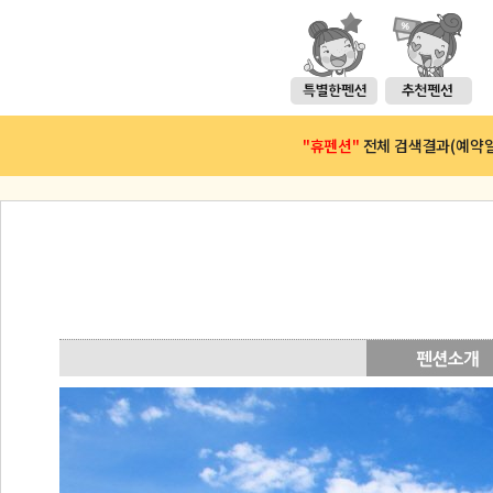
"휴펜션"
전체 검색결과(예약일 :