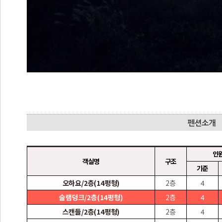
인
객실명
구조
기준
오하요/2층(14평형)
2층
4
슬램덩크/2층(14평형)
2층
4
스캔들/2층(14평형)
2층
4