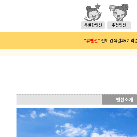
"휴펜션"
전체 검색결과(예약일 :