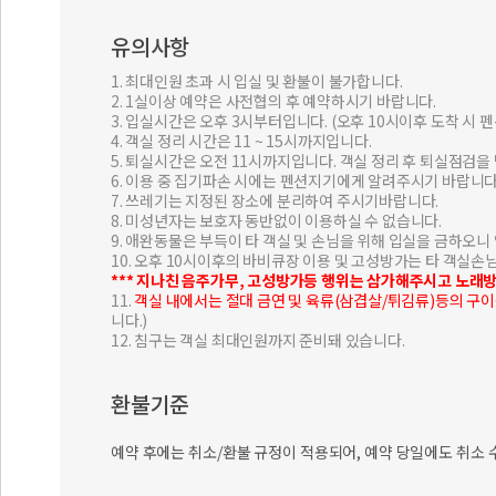
유의사항
1. 최대인원 초과 시 입실 및 환불이 불가합니다.
2. 1실이상 예약은 사전협의 후 예약하시기 바랍니다.
3. 입실시간은 오후 3시부터입니다. (오후 10시이후 도착 시
4. 객실 정리 시간은 11 ~ 15시까지입니다.
5. 퇴실시간은 오전 11시까지입니다. 객실 정리 후 퇴실점검을
6. 이용 중 집기파손 시에는 펜션지기에게 알려주시기 바랍니다
7. 쓰레기는 지정된 장소에 분리하여 주시기바랍니다.
8. 미성년자는 보호자 동반없이 이용하실 수 없습니다.
9. 애완동물은 부득이 타 객실 및 손님을 위해 입실을 금하오니
10. 오후 10시이후의 바비큐장 이용 및 고성방가는 타 객실
*** 지나친 음주가무, 고성방가등 행위는 삼가해주시고 노래
11.
객실 내에서는 절대 금연 및 육류(삼겹살/튀김류)등의 구
니다.)
12. 침구는 객실 최대인원까지 준비돼 있습니다.
환불기준
예약 후에는 취소/환불 규정이 적용되어, 예약 당일에도 취소 