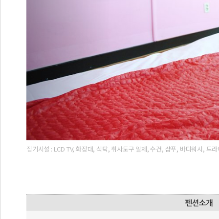
집기시설 : LCD TV, 화장대, 식탁, 취사도구 일체, 수건, 샴푸, 바디워시, 