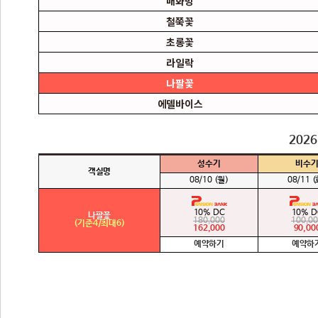
매화방
철쭉꽃
초롱꽃
라일락
나팔꽃
에델바이스