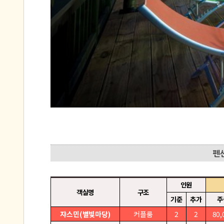
인원
객실명
구조
기준
추가
주
쟈스민(별빛마당)
커플룸
2
2
80,