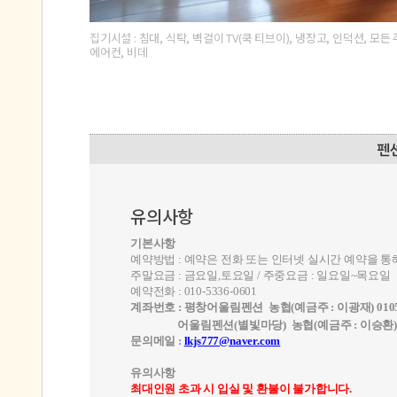
집기시설 : 침대, 식탁, 벽걸이 TV(쿡 티브이), 냉장고, 인덕션, 모
에어컨, 비데
유의사항
기본사항
예약방법 : 예약은 전화 또는 인터넷 실시간 예약을 통
주말요금 : 금요일,토요일 / 주중요금 : 일요일~목요일
예약전화 : 010-5336-0601
계좌번호 :
평창어울림펜션 농협(예금주 : 이광재) 01053
어울림펜션(별빛마당) 농협(예금주 : 이승환
문의메일 :
lkjs777@naver.com
유의사항
최대인원 초과 시 입실 및 환불이 불가합니다.