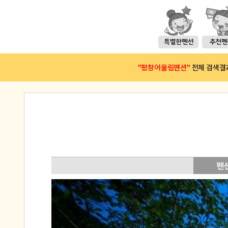
"평창어울림펜션"
전체 검색결과(