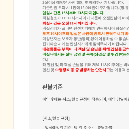
2실이상 예약은 사전 협의 후 예약하시기 바랍니다.
기준인원 초과 시 1인에 15,000원이 추가됩니다. (영.
입실시간은 15시부터 23시까지입니다.
객실청소가 11~15시까지이기 때문에 오전입실이 어
퇴실시간은 오전 11시까지입니다.
객실정리가 끝나면 펜션지기에게 연락하시어 퇴실점검
오후 10시이후의 입실은 사전에 반드시 연락주시기 바
미성년자는 보호자 동반(동의)없이 이용하실 수 없습니
집기파손 시에는 펜션지기에게 알려주시기 바랍니다.
애완동물은 부득이 타 객실 및 손님을 위해 입실을 금
객실내에서는 절대 금연 및 육류(삼겹살 및 튀김류)등
다.)
타 펜션 및 타 객실 손님을 위해 저녁 11시이후에는
펜션 및
수영장 이용 중 발생하는 안전사고
는 이용객 
환불기준
예약 후에는 취소/환불 규정이 적용되어, 예약 당일에
[취소/환불 규정]
- 입실예정일 기준 당 일 취소 : 0% 환불