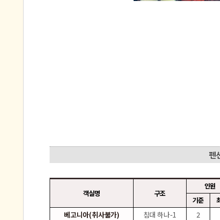
인원
객실명
구조
기준
베고니아(취사불가)
침대 하나-1
2