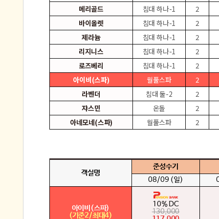
메리골드
침대 하나-1
2
바이올렛
침대 하나-1
2
제라늄
침대 하나-1
2
리지니스
침대 하나-1
2
로즈베리
침대 하나-1
2
아이비(스파)
월풀스파
2
라벤더
침대 둘-2
2
쟈스민
온돌
2
아네모네(스파)
월풀스파
2